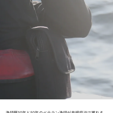
漁師歴30年と50年のベテラン漁師が島根県沖で獲れる